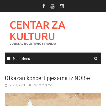
Skip
to
content
CENTAR ZA
KULTURU
VOJISLAV BULATOVIĆ STRUNJO
Main Menu
Otkazan koncert pjesama iz NOB-e
26/11/2021
centarorgme