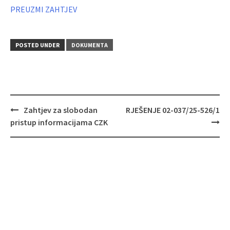
Z
PREUZMI ZAHTJEV
a
h
t
POSTED UNDER
DOKUMENTA
j
e
v
z
a
Post
Zahtjev za slobodan
RJEŠENJE 02-037/25-526/1
navigation
s
pristup informacijama CZK
l
o
b
o
d
a
n
p