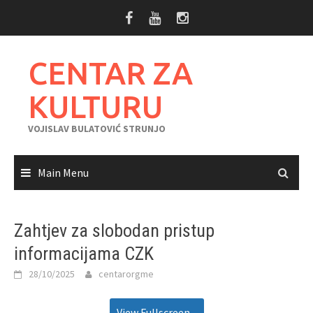
Skip
to
content
CENTAR ZA
KULTURU
VOJISLAV BULATOVIĆ STRUNJO
Main Menu
Zahtjev za slobodan pristup
informacijama CZK
28/10/2025
centarorgme
View Fullscreen