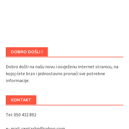
r
i
s
t
u
p
i
n
DOBRO DOŠLI !
f
o
Dobro došli na našu novu i osvježenu internet stranicu, na
r
kojoj ćete brzo i jednostavno pronaći sve potrebne
m
informacije.
a
c
i
KONTAKT
j
a
Tel: 050 432 892
m
a
e- mail: centarbp@yahoo.com