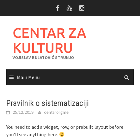
Skip
to
content
CENTAR ZA
KULTURU
VOJISLAV BULATOVIĆ STRUNJO
Main Menu
Pravilnik o sistematizaciji
25/12/2019
centarorgme
You need to add a widget, row, or prebuilt layout before
you’ll see anything here.