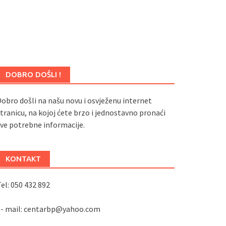
DOBRO DOŠLI !
obro došli na našu novu i osvježenu internet
tranicu, na kojoj ćete brzo i jednostavno pronaći
ve potrebne informacije.
KONTAKT
el: 050 432 892
e- mail: centarbp@yahoo.com