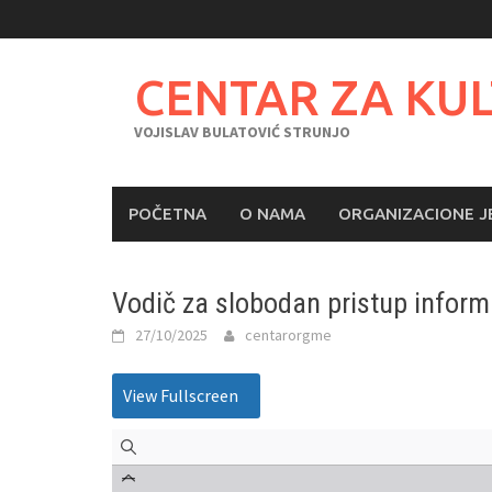
Skip
to
content
CENTAR ZA KU
VOJISLAV BULATOVIĆ STRUNJO
POČETNA
O NAMA
ORGANIZACIONE J
Vodič za slobodan pristup infor
27/10/2025
centarorgme
View Fullscreen