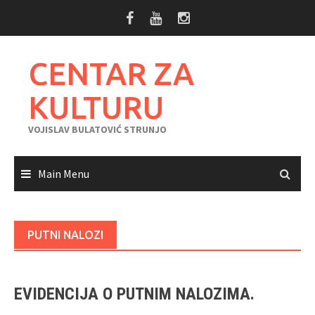
Skip
to
content
CENTAR ZA
KULTURU
VOJISLAV BULATOVIĆ STRUNJO
Main Menu
PUTNI NALOZI
EVIDENCIJA O PUTNIM NALOZIMA.