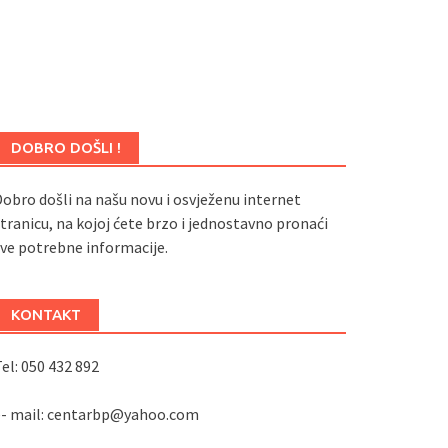
DOBRO DOŠLI !
obro došli na našu novu i osvježenu internet
tranicu, na kojoj ćete brzo i jednostavno pronaći
ve potrebne informacije.
KONTAKT
el: 050 432 892
e- mail: centarbp@yahoo.com