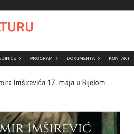
LTURU
EDINICE
PROGRAM
DOKUMENTA
KONTAKT
lmira Imširevića 17. maja u Bijelom