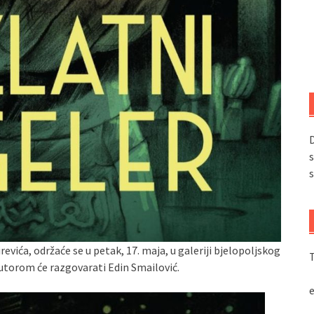
D
s
s
evića, održaće se u petak, 17. maja, u galeriji bjelopoljskog
T
utorom će razgovarati Edin Smailović.