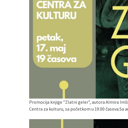
Promocija knjige ”Zlatni geler”, autora Almira Imšir
Centra za kulturu, sa početkom u 19.00 časova.Sa a