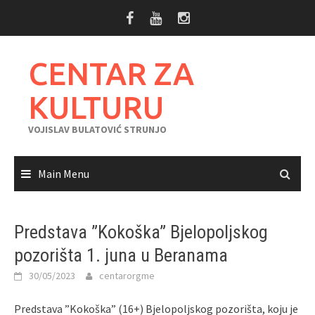
Skip
to
content
CENTAR ZA
KULTURU
VOJISLAV BULATOVIĆ STRUNJO
Main Menu
Predstava ”Kokoška” Bjelopoljskog
pozorišta 1. juna u Beranama
30/05/2023
centarorgme
Predstava ”Kokoška” (16+) Bjelopoljskog pozorišta, koju je