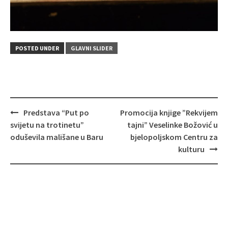
POSTED UNDER
GLAVNI SLIDER
Post
Predstava “Put po
Promocija knjige ”Rekvijem
navigation
svijetu na trotinetu”
tajni” Veselinke Božović u
oduševila mališane u Baru
bjelopoljskom Centru za
kulturu