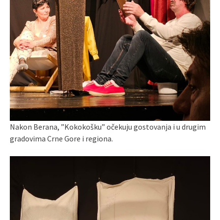
Nakon Berana, ”Kokokošku” očekuju gostovanja i u drugim
gradovima Crne Gore i regiona.