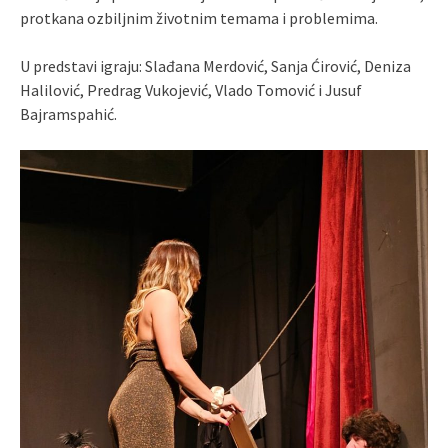
protkana ozbiljnim životnim temama i problemima.
U predstavi igraju: Slađana Merdović, Sanja Ćirović, Deniza
Halilović, Predrag Vukojević, Vlado Tomović i Jusuf
Bajramspahić.