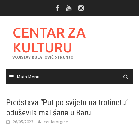
Skip
to
content
CENTAR ZA
KULTURU
VOJISLAV BULATOVIĆ STRUNJO
Main Menu
Predstava “Put po svijetu na trotinetu”
oduševila mališane u Baru
26/05/2023
centarorgme