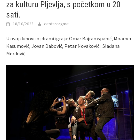
za kulturu Pljevlja, s početkom u 20
sati.
18/10/2023
centarorgme
U ovoj duhovitoj drami igraju: Omar Bajramspahić, Moamer
Kasumović, Jovan Dabović, Petar Novaković i Slađana
Merdović.