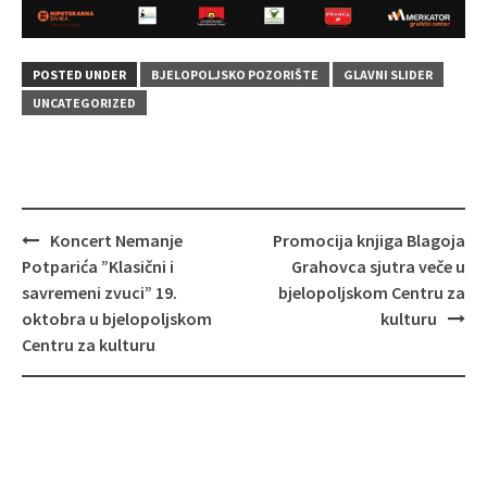
POSTED UNDER
BJELOPOLJSKO POZORIŠTE
GLAVNI SLIDER
UNCATEGORIZED
Post
Koncert Nemanje
Promocija knjiga Blagoja
navigation
Potparića ”Klasični i
Grahovca sjutra veče u
savremeni zvuci” 19.
bjelopoljskom Centru za
oktobra u bjelopoljskom
kulturu
Centru za kulturu