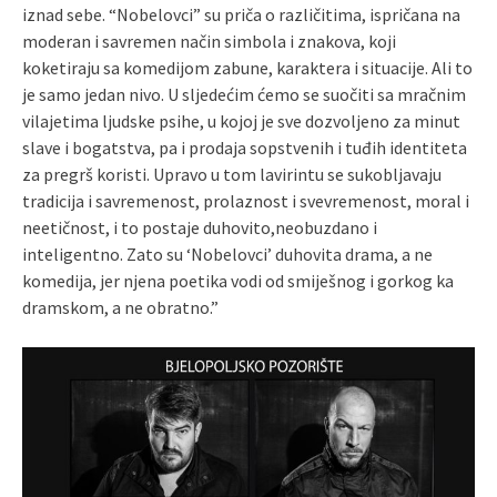
iznad sebe. “Nobelovci” su priča o različitima, ispričana na
moderan i savremen način simbola i znakova, koji
koketiraju sa komedijom zabune, karaktera i situacije. Ali to
je samo jedan nivo. U sljedećim ćemo se suočiti sa mračnim
vilajetima ljudske psihe, u kojoj je sve dozvoljeno za minut
slave i bogatstva, pa i prodaja sopstvenih i tuđih identiteta
za pregrš koristi. Upravo u tom lavirintu se sukobljavaju
tradicija i savremenost, prolaznost i svevremenost, moral i
neetičnost, i to postaje duhovito,neobuzdano i
inteligentno. Zato su ‘Nobelovci’ duhovita drama, a ne
komedija, jer njena poetika vodi od smiješnog i gorkog ka
dramskom, a ne obratno.”