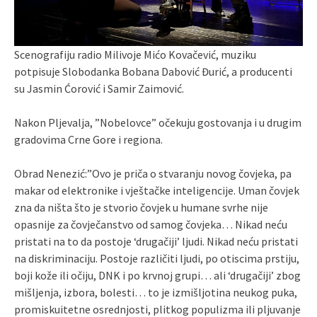
Scenografiju radio Milivoje Mićo Kovačević, muziku
potpisuje Slobodanka Bobana Dabović Đurić, a producenti
su Jasmin Ćorović i Samir Zaimović.
Nakon Pljevalja, ”Nobelovce” očekuju gostovanja i u drugim
gradovima Crne Gore i regiona.
Obrad Nenezić:”Ovo je priča o stvaranju novog čovjeka, pa
makar od elektronike i vještačke inteligencije. Uman čovjek
zna da ništa što je stvorio čovjek u humane svrhe nije
opasnije za čovječanstvo od samog čovjeka… Nikad neću
pristati na to da postoje ‘drugačiji’ ljudi. Nikad neću pristati
na diskriminaciju. Postoje različiti ljudi, po otiscima prstiju,
boji kože ili očiju, DNK i po krvnoj grupi… ali ‘drugačiji’ zbog
mišljenja, izbora, bolesti… to je izmišljotina neukog puka,
promiskuitetne osrednjosti, plitkog populizma ili pljuvanje