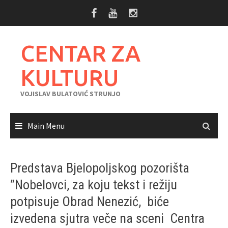
Skip
to
content
CENTAR ZA
KULTURU
VOJISLAV BULATOVIĆ STRUNJO
Main Menu
Predstava Bjelopoljskog pozorišta
”Nobelovci, za koju tekst i režiju
potpisuje Obrad Nenezić, biće
izvedena sjutra veče na sceni Centra