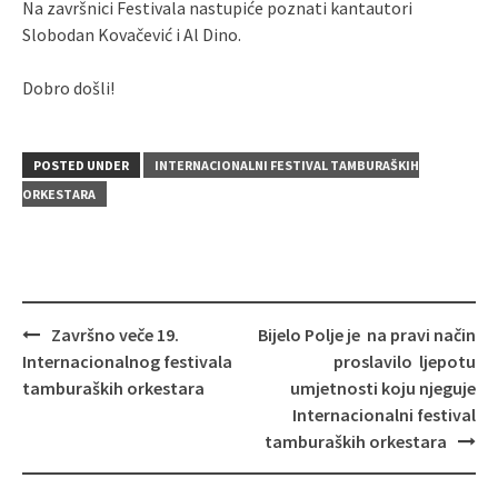
Na završnici Festivala nastupiće poznati kantautori
Slobodan Kovačević i Al Dino.
Dobro došli!
POSTED UNDER
INTERNACIONALNI FESTIVAL TAMBURAŠKIH
ORKESTARA
Post
Završno veče 19.
Bijelo Polje je na pravi način
navigation
Internacionalnog festivala
proslavilo ljepotu
tamburaških orkestara
umjetnosti koju njeguje
Internacionalni festival
tamburaških orkestara