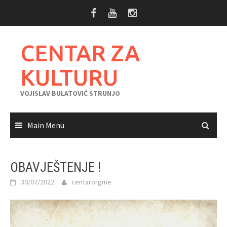
Skip
to
content
CENTAR ZA
KULTURU
VOJISLAV BULATOVIĆ STRUNJO
Main Menu
OBAVJEŠTENJE !
30/07/2022
centarorgme