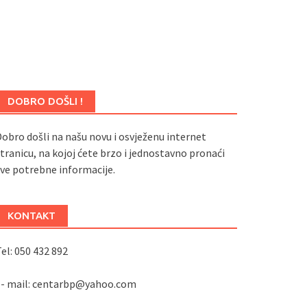
DOBRO DOŠLI !
obro došli na našu novu i osvježenu internet
tranicu, na kojoj ćete brzo i jednostavno pronaći
ve potrebne informacije.
KONTAKT
el: 050 432 892
e- mail: centarbp@yahoo.com