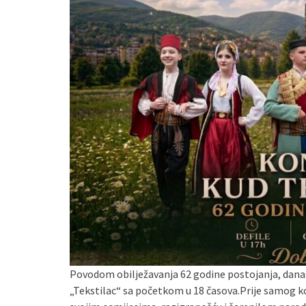
Povodom obilježavanja 62 godine postojanja, dana
„Tekstilac“ sa početkom u 18 časova.Prije samog ko