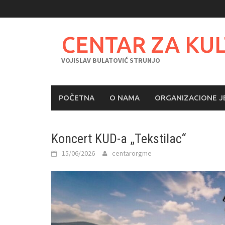
Skip
to
content
CENTAR ZA KU
VOJISLAV BULATOVIĆ STRUNJO
POČETNA
O NAMA
ORGANIZACIONE J
Koncert KUD-a „Tekstilac“
15/06/2026
centarorgme