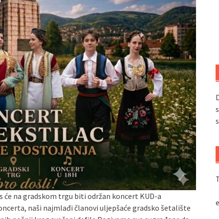
D
s
s
T
s će na gradskom trgu biti održan koncert KUD-a
ncerta, naši najmlađi članovi uljepšaće gradsko šetalište