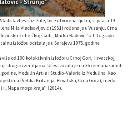
adislavljević iz Pule, biće otvorena sjutra, 2. jula, u 19
lena Mila Vladisavljević (1951) rođena je u Vusanju, Crna
ađevinsko-tehničkoj školi „Marko Radević’’ u Titogradu.
alnu izložbu održala je u Sarajevu 1975. godine.
 više od 100 kolektivnih izložbi u Crnoj Gori, Hrvatskoj,
rskoj i drugim zemljama. Učestvovala je na 36 međunarodnih
6.godine, Medulin Art-a i Studio-Valeria iz Medulina. Kao
jektima (Velika Britanija, Hrvatska, Crna Gora), među
) i „Mapa moga kraja’’ (2014).