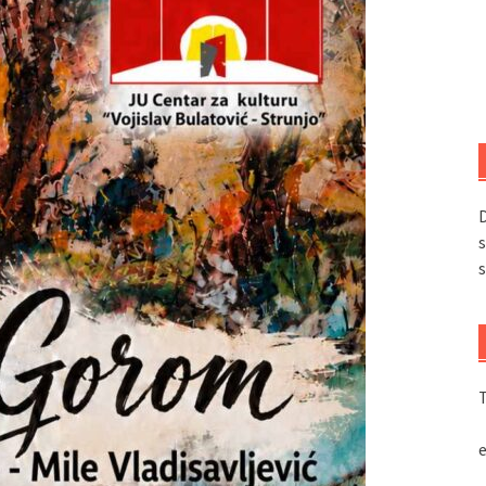
D
s
s
T