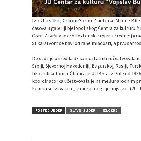
Izložba slika ,,Crnom Gorom’’, autorke Milene Mile Vl
časova u galeriji bjelopoljskog Centra za kulturu.Mi
Gora. Završila je arhitektonski smjer u Srednjoj gr
Slikarstvom se bavi od rane mladosti, a prvu samost
Do sada je priredila 37 samostalnih i učestvovala na
Srbiji, Sjevernoj Makedoniji, Bugarskoj, Rusiji, Tu
likovnih kolonija. Članica je ULIKS-a iz Pule od 198
koordinatorka učestvovala je na međunarodnim pro
kojima se izdvajaju „Igračka mog djetinjstva’’ (2011
POSTED UNDER
GLAVNI SLIDER
IZLOŽBE