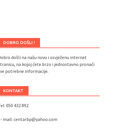
DOBRO DOŠLI !
obro došli na našu novu i osvježenu internet
tranicu, na kojoj ćete brzo i jednostavno pronaći
ve potrebne informacije.
KONTAKT
el: 050 432 892
e- mail: centarbp@yahoo.com