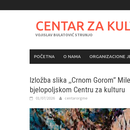
Skip
to
content
CENTAR ZA KU
VOJISLAV BULATOVIĆ STRUNJO
POČETNA
O NAMA
ORGANIZACIONE J
Izložba slika ,,Crnom Gorom’’ Mile
bjelopoljskom Centru za kulturu
01/07/2026
centarorgme