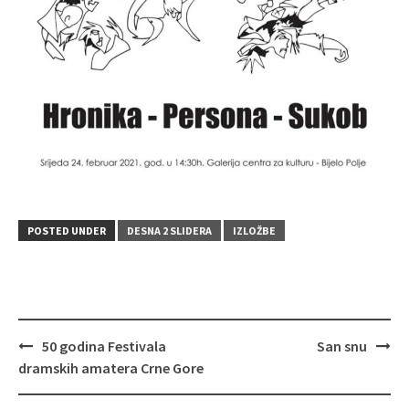
POSTED UNDER
DESNA 2 SLIDERA
IZLOŽBE
Post
50 godina Festivala
San snu
navigation
dramskih amatera Crne Gore