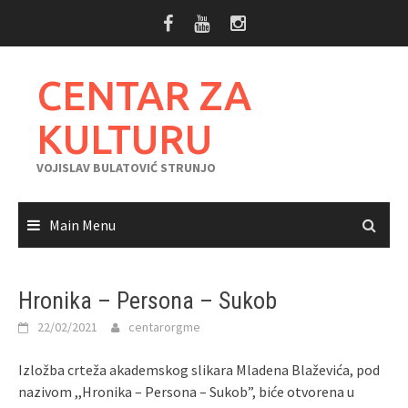
Skip
to
content
CENTAR ZA
KULTURU
VOJISLAV BULATOVIĆ STRUNJO
Main Menu
Hronika – Persona – Sukob
22/02/2021
centarorgme
Izložba crteža akademskog slikara Mladena Blaževića, pod
nazivom ,,Hronika – Persona – Sukob”, biće otvorena u