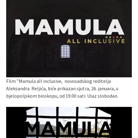
Film ”Mamula all inclusive, novosadskog reditelja
Aleksandra Reljića, biće prikazan sjutra, 26. januara, u
bjelopoljskom bioskopu, od 19.00 sati. Ulaz slobodan.