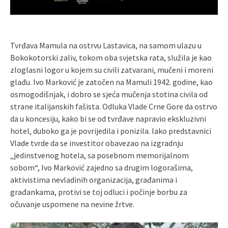
Tvrđava Mamula na ostrvu Lastavica, na samom ulazu u
Bokokotorski zaliv, tokom oba svjetska rata, služila je kao
zloglasni logor u kojem su civili zatvarani, mučeni i moreni
glađu. Ivo Marković je zatočen na Mamuli 1942. godine, kao
osmogodišnjak, i dobro se sjeća mučenja stotina civila od
strane italijanskih fašista. Odluka Vlade Crne Gore da ostrvo
da u koncesiju, kako bi se od tvrđave napravio ekskluzivni
hotel, duboko ga je povrijedila i ponizila. Iako predstavnici
Vlade tvrde da se investitor obavezao na izgradnju
„jedinstvenog hotela, sa posebnom memorijalnom
sobom“, Ivo Marković zajedno sa drugim logorašima,
aktivistima nevladinih organizacija, građanima i
građankama, protivi se toj odluci i počinje borbu za
očuvanje uspomene na nevine žrtve.