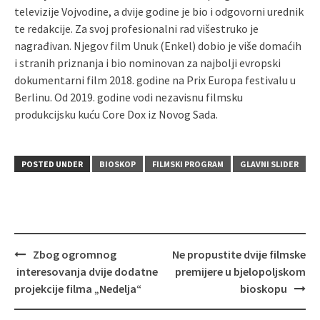
televizije Vojvodine, a dvije godine je bio i odgovorni urednik
te redakcije. Za svoj profesionalni rad višestruko je
nagrađivan. Njegov film Unuk (Enkel) dobio je više domaćih
i stranih priznanja i bio nominovan za najbolji evropski
dokumentarni film 2018. godine na Prix Europa festivalu u
Berlinu. Od 2019. godine vodi nezavisnu filmsku
produkcijsku kuću Core Dox iz Novog Sada.
POSTED UNDER
BIOSKOP
FILMSKI PROGRAM
GLAVNI SLIDER
Post
Zbog ogromnog
Ne propustite dvije filmske
navigation
interesovanja dvije dodatne
premijere u bjelopoljskom
projekcije filma „Nedelja“
bioskopu