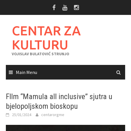
Skip
to
content
CENTAR ZA
KULTURU
VOJISLAV BULATOVIĆ STRUNJO
Main Menu
FIlm “Mamula all inclusive” sjutra u
bjelopoljskom bioskopu
25/01/2024
centarorgme