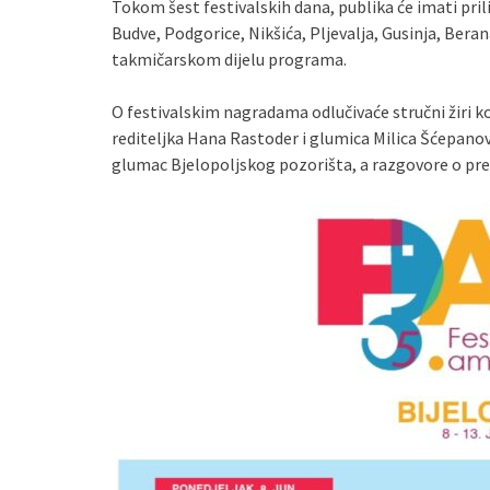
Tokom šest festivalskih dana, publika će imati pri
Budve, Podgorice, Nikšića, Pljevalja, Gusinja, Berana
takmičarskom dijelu programa.
O festivalskim nagradama odlučivaće stručni žiri koj
rediteljka Hana Rastoder i glumica Milica Šćepanovi
glumac Bjelopoljskog pozorišta, a razgovore o pre