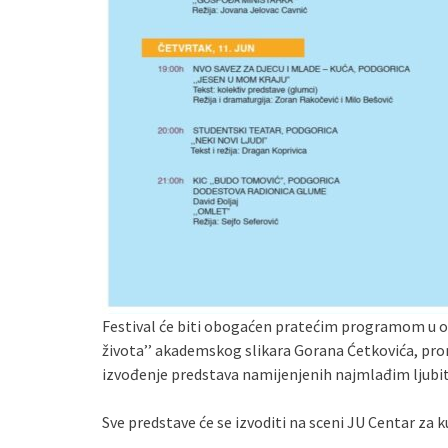
Festival će biti obogaćen pratećim programom u okv
života’’ akademskog slikara Gorana Ćetkovića, promo
izvođenje predstava namijenjenih najmlađim ljubi
Sve predstave će se izvoditi na sceni JU Centar za ku