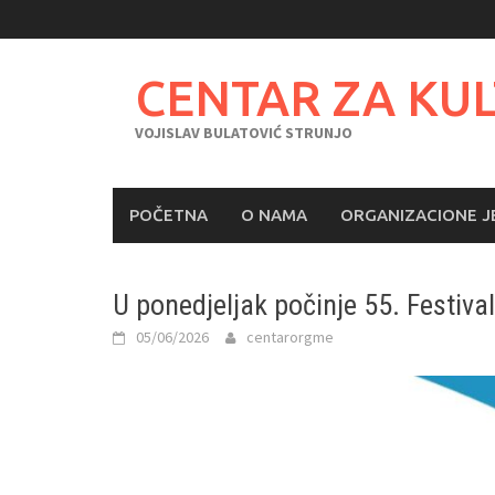
Skip
to
content
CENTAR ZA KU
VOJISLAV BULATOVIĆ STRUNJO
POČETNA
O NAMA
ORGANIZACIONE J
U ponedjeljak počinje 55. Festiv
05/06/2026
centarorgme