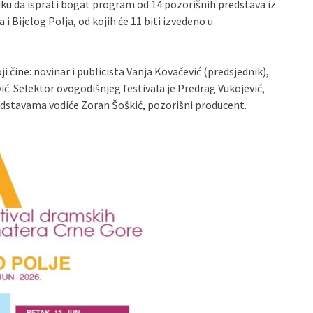
liku da isprati bogat program od 14 pozorišnih predstava iz
 i Bijelog Polja, od kojih će 11 biti izvedeno u
i čine: novinar i publicista Vanja Kovačević (predsjednik),
ć. Selektor ovogodišnjeg festivala je Predrag Vukojević,
dstavama vodiće Zoran Šoškić, pozorišni producent.