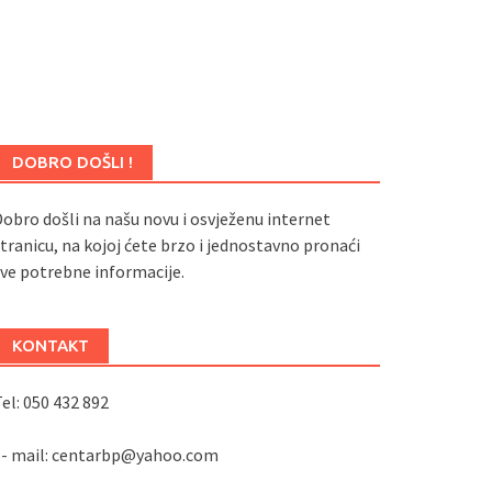
DOBRO DOŠLI !
obro došli na našu novu i osvježenu internet
tranicu, na kojoj ćete brzo i jednostavno pronaći
ve potrebne informacije.
KONTAKT
el: 050 432 892
e- mail: centarbp@yahoo.com