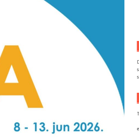
D
s
s
T