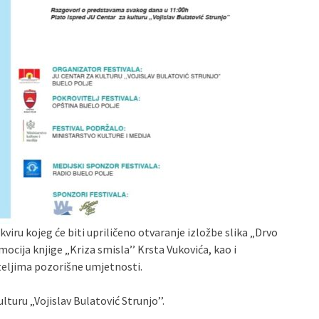
iru kojeg će biti upriličeno otvaranje izložbe slika „Drvo
cija knjige „Kriza smisla’’ Krsta Vukovića, kao i
teljima pozorišne umjetnosti.
lturu „Vojislav Bulatović Strunjo’’.