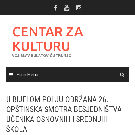
Skip
to
content
CENTAR ZA
KULTURU
VOJISLAV BULATOVIĆ STRUNJO
Main Menu
U BIJELOM POLJU ODRŽANA 26.
OPŠTINSKA SMOTRA BESJEDNIŠTVA
UČENIKA OSNOVNIH I SREDNJIH
ŠKOLA