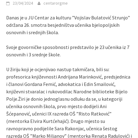
23/04/2024
centarorgme
Danas je u JU Centar za kulturu ”Vojislav Bulatović Strunjo”
održana 26. smotra besjedništva učenika bjelopoljskih
osnovnih i srednjih škola.
Svoje govorničke sposobnosti predstavilo je 23 učenika iz 7
osnovnih i 3 srednje škole.
U žiriju koji je ocjenjivao nastup takmičara, bili su:
profesorica književnosti Andrijana Marinković, predsjednica
i članovi Gordana Femić, advokatica i Edin Smailović,
književni stvaralac i rukovodilac Narodne biblioteke Bijelo
Polje.Žiri je donio jednoglasnu odluku da se, u kategoriji
učenika osnovnih škola, prvo mjesto dodijeli Ani
Šćepanović, učenici IX razreda OŠ ”Risto Ratković”
(mentorka Elvira Kurtćehajić). Drugo mjesto su
ravnopravno podijelile Sara Rakonjac, učenica šestog
razreda OŠ ”Marko Miljanov” (mentorka Renata Radulović) i