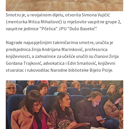
Smotru je, u revijalnom dijelu, otvorila Simona Vujičić
(mentorka Milica Mihailović) iz mješovite vaspitne grupe 2,
vaspitne jedinice ”Pčelica” JPU ”Dušo Basekić”.
Nagrade najuspješnijim takmičarima smotre, uručila je
predsjednica žirija Andrijana Marinković, profesorica
književnosti, a zahvalnice za učešće uručili su članovi žirija
Gordana Trajković, advokatica i Edin Smailović, književni
stvaralac i rukovodilac Narodne biblioteke Bijelo Polje.