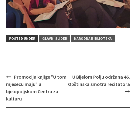
POSTED UNDER
GLAVNI SLIDER
NARODNA BIBLIOTEKA
Post
Promocija knjige ”U tom
U Bijelom Polju održana 46.
navigation
mjesecu maju” u
Opštinska smotra recitatora
bjelopoljskom Centru za
kulturu