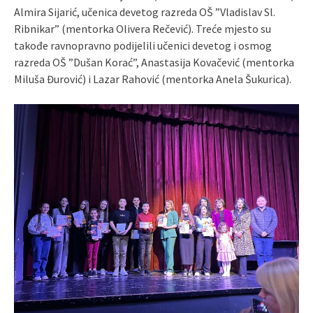
Almira Sijarić, učenica devetog razreda OŠ ”Vladislav Sl.
Ribnikar” (mentorka Olivera Rečević). Treće mjesto su
takođe ravnopravno podijelili učenici devetog i osmog
razreda OŠ ”Dušan Korać”, Anastasija Kovačević (mentorka
Miluša Đurović) i Lazar Rahović (mentorka Anela Šukurica).