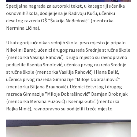
Specijalna nagrada za autorski tekst, u kategoriji učenika
osnovnih škola, dodijeljena je Radivoju Kuču, učeniku
devetog razreda OŠ ”Šukrija Međedović” (mentorka
Nermina Ličina).
U kategoriji učenika srednjih škola, prvo mjesto je pripalo
Nikolini Barać, učenici drugog razreda Srednje stručne škole
(mentorka Vasilija Rahović). Drugo mjesto su ravnopravno
podijelile Ksenija Smolović, učenica prvog razreda Srednje
stručne škole (mentorka Vasilija Rahović) i Hana Balić,
učenica prvog razreda Gimnazije ”Miloje Dobrašinović”
(mentorka Biljana Braunović). Učenici četvrtog i drugog
razreda Gimnazije ”Miloje Dobrašinović” Damjan Drobnjak
(mentorka Mersiha Puzović) i Ksenija Gutić (mentorka
Rajka Minić), ravnopravno su podijelili treće mjesto.