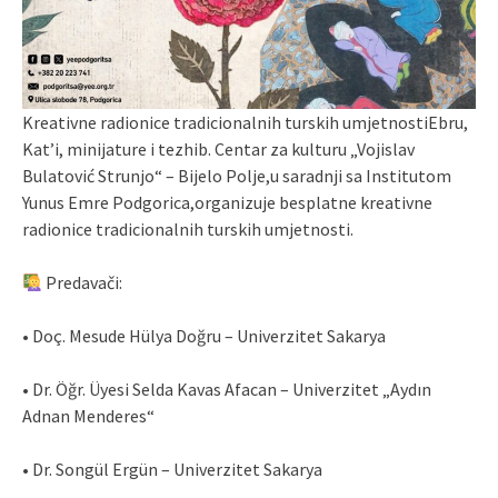
Kreativne radionice tradicionalnih turskih umjetnostiEbru,
Kat’i, minijature i tezhib. Centar za kulturu „Vojislav
Bulatović Strunjo“ – Bijelo Polje,u saradnji sa Institutom
Yunus Emre Podgorica,organizuje besplatne kreativne
radionice tradicionalnih turskih umjetnosti.
Predavači:
• Doç. Mesude Hülya Doğru – Univerzitet Sakarya
• Dr. Öğr. Üyesi Selda Kavas Afacan – Univerzitet „Aydın
Adnan Menderes“
• Dr. Songül Ergün – Univerzitet Sakarya