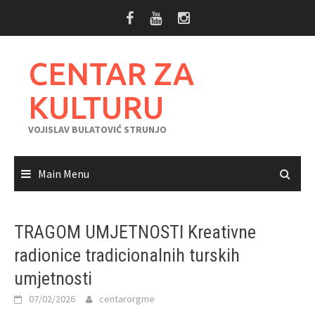
Skip
to
content
CENTAR ZA
KULTURU
VOJISLAV BULATOVIĆ STRUNJO
Main Menu
TRAGOM UMJETNOSTI Kreativne
radionice tradicionalnih turskih
umjetnosti
07/02/2026
centarorgme