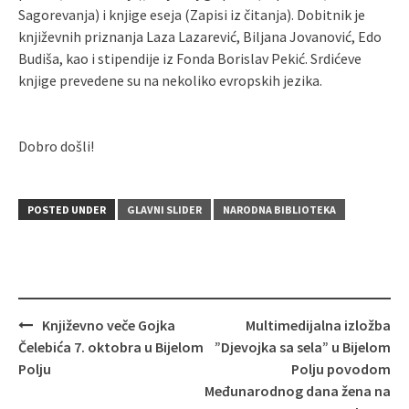
Sagorevanja) i knjige eseja (Zapisi iz čitanja). Dobitnik je
književnih priznanja Laza Lazarević, Biljana Jovanović, Edo
Budiša, kao i stipendije iz Fonda Borislav Pekić. Srdićeve
knjige prevedene su na nekoliko evropskih jezika.
Dobro došli!
POSTED UNDER
GLAVNI SLIDER
NARODNA BIBLIOTEKA
Post
Književno veče Gojka
Multimedijalna izložba
navigation
Čelebića 7. oktobra u Bijelom
”Djevojka sa sela” u Bijelom
Polju
Polju povodom
Međunarodnog dana žena na