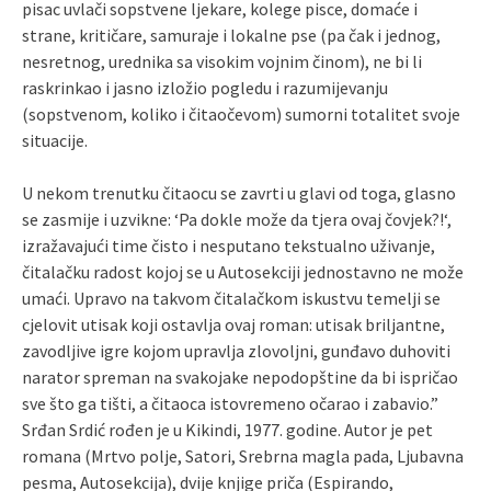
pisac uvlači sopstvene ljekare, kolege pisce, domaće i
strane, kritičare, samuraje i lokalne pse (pa čak i jednog,
nesretnog, urednika sa visokim vojnim činom), ne bi li
raskrinkao i jasno izložio pogledu i razumijevanju
(sopstvenom, koliko i čitaočevom) sumorni totalitet svoje
situacije.
U nekom trenutku čitaocu se zavrti u glavi od toga, glasno
se zasmije i uzvikne: ‘Pa dokle može da tjera ovaj čovjek?!‘,
izražavajući time čisto i nesputano tekstualno uživanje,
čitalačku radost kojoj se u Autosekciji jednostavno ne može
umaći. Upravo na takvom čitalačkom iskustvu temelji se
cjelovit utisak koji ostavlja ovaj roman: utisak briljantne,
zavodljive igre kojom upravlja zlovoljni, gunđavo duhoviti
narator spreman na svakojake nepodopštine da bi ispričao
sve što ga tišti, a čitaoca istovremeno očarao i zabavio.”
Srđan Srdić rođen je u Kikindi, 1977. godine. Autor je pet
romana (Mrtvo polje, Satori, Srebrna magla pada, Ljubavna
pesma, Autosekcija), dvije knjige priča (Espirando,