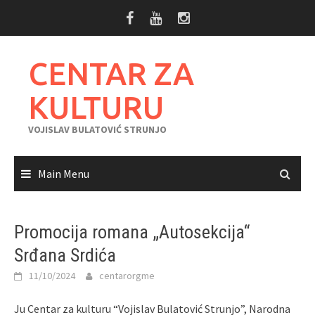
Skip
to
content
CENTAR ZA
KULTURU
VOJISLAV BULATOVIĆ STRUNJO
Main Menu
Promocija romana „Autosekcija“
Srđana Srdića
11/10/2024
centarorgme
Ju Centar za kulturu “Vojislav Bulatović Strunjo”, Narodna