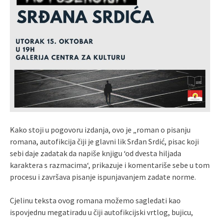
Kako stoji u pogovoru izdanja, ovo je „roman o pisanju
romana, autofikcija čiji je glavni lik Srđan Srdić, pisac koji
sebi daje zadatak da napiše knjigu ‘od dvesta hiljada
karaktera s razmacima‘, prikazuje i komentariše sebe u tom
procesu i završava pisanje ispunjavanjem zadate norme.
Cjelinu teksta ovog romana možemo sagledati kao
ispovjednu megatiradu u čiji autofikcijski vrtlog, bujicu,