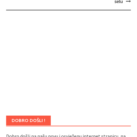
selu
DOBRO DOŠLI !
Dobro došli na našu novu i osvježenu internet stranicu, na