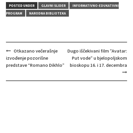
POSTED UNDER
GLAVNI SLIDER
INFORMATIVNO-EDUKATIVNI
PROGRAM
NARODNA BIBLIOTEKA
Post
Otkazano večerašnje
Dugo iščekivani film ”Avatar:
navigation
izvođenje pozorišne
Put vode” u bjelopoljskom
predstave “Romano Dikhlo”
bioskopu 16. i 17. decembra