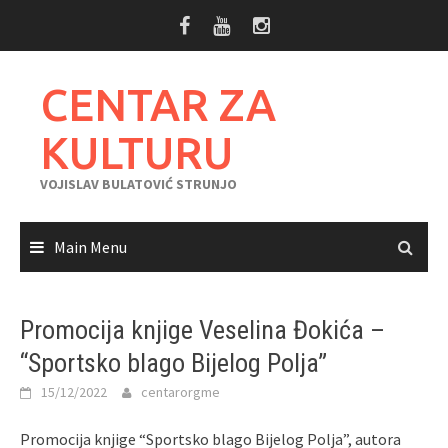
Skip
to
content
CENTAR ZA
KULTURU
VOJISLAV BULATOVIĆ STRUNJO
Main Menu
Promocija knjige Veselina Đokića –
“Sportsko blago Bijelog Polja”
15/12/2022
centarorgme
Promocija knjige “Sportsko blago Bijelog Polja”, autora