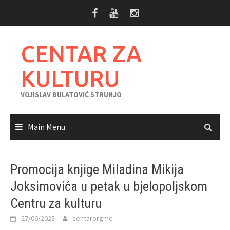
Skip
to
content
CENTAR ZA
KULTURU
VOJISLAV BULATOVIĆ STRUNJO
Main Menu
Promocija knjige Miladina Mikija
Joksimovića u petak u bjelopoljskom
Centru za kulturu
27/06/2023
centarorgme