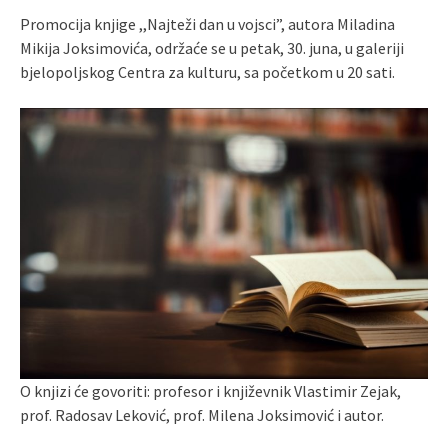
Promocija knjige ,,Najteži dan u vojsci”, autora Miladina
Mikija Joksimovića, održaće se u petak, 30. juna, u galeriji
bjelopoljskog Centra za kulturu, sa početkom u 20 sati.
O knjizi će govoriti: profesor i književnik Vlastimir Zejak,
prof. Radosav Leković, prof. Milena Joksimović i autor.