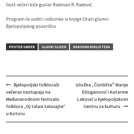
Gost večeri biće guslar Radovan R. Radović.
Program će voditi i odlomke iz knjige čitati glumci
Bjelopoljskog pozorišta.
POSTED UNDER
GLAVNI SLIDER
NARODNA BIBLIOTEKA
Post
Bjelopoljski folkloraši
Izložba „Čistilišteˮ Marije
navigation
večeras nastupaju na
Džoganović i Katarine
Međunarodnom festivalu
Laković u bjelopoljskom
folklora „Oj talasi talasajte”
Centru za kulturu
u Kotoru