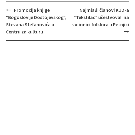
Post
Promocija knjige
Najmlađi članovi KUD-a
navigation
“Bogoslovlje Dostojevskog”,
”Tekstilac” učestvovali na
Stevana Stefanovića u
radionici folklora u Petnjici
Centru za kulturu