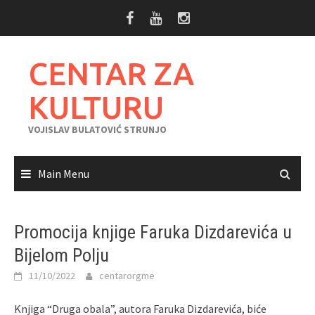
Skip
to
content
CENTAR ZA
KULTURU
VOJISLAV BULATOVIĆ STRUNJO
Main Menu
Promocija knjige Faruka Dizdarevića u
Bijelom Polju
11/10/2022
centarorgme
Knjiga “Druga obala”, autora Faruka Dizdarevića, biće