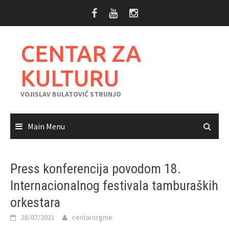
Skip
to
content
CENTAR ZA
KULTURU
VOJISLAV BULATOVIĆ STRUNJO
Main Menu
Press konferencija povodom 18.
Internacionalnog festivala tamburaških
orkestara
28/07/2021
centarorgme