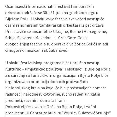
Osamnaesti Internacionalni festival tamburaških
orkestara održaće se 30. i 31. jula na gradskom trgu u
Bijelom Polju. U okviru dvije festivalske večeri nastupiće
osam renomiranih tamburaških orkestara iz pet država.
Predstaviće se ansambli iz Ukrajine, Bosne i Hercegovine,
Srbije, Sjeverene Makedonije i Crne Gore. Gosti
ovogodišnjeg festivala su operska diva Zorica Belić i mladi
crnogorski muzičar Isak Šabanović.
U okviru festivalskog programa biće upriličen nastup
Kulturno – umjetničkog društva ”Tekstilac” iz Bijelog Polja,
a u saradnji sa Turističkom organizacijom Bijelo Polje biće
organizovana promocija domaćih proizvođača
bjelopoljskog kraja na kojoj će biti predstavljene domaće
radinosti, narodne rukotvorine, ručno rađeni unikatni
predmeti, suveniri i domaća hrana.
Pokrovitelj festivala je Opština Bijelo Polje, izvršni
producent JU Centar za kulturu ”Vojislav Bulatović Strunjo”