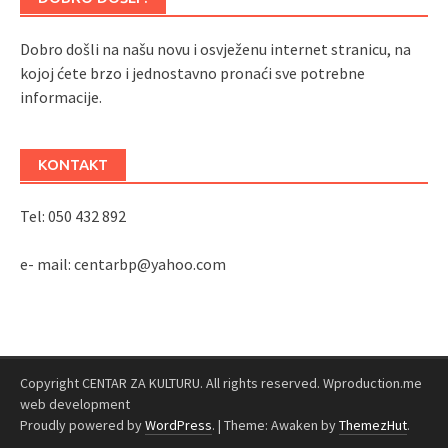
Dobro došli na našu novu i osvježenu internet stranicu, na
kojoj ćete brzo i jednostavno pronaći sve potrebne
informacije.
KONTAKT
Tel: 050 432 892
e- mail: centarbp@yahoo.com
Copyright CENTAR ZA KULTURU. All rights reserved. Wproduction.me
web development
Proudly powered by
WordPress
.
|
Theme: Awaken by
ThemezHut
.