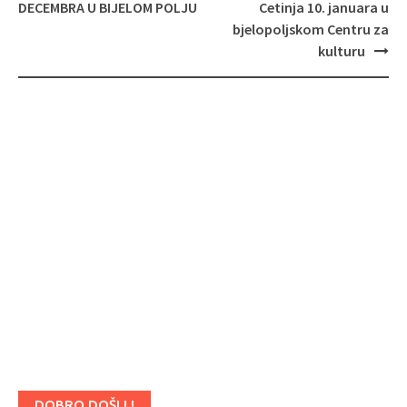
DECEMBRA U BIJELOM POLJU
Cetinja 10. januara u
bjelopoljskom Centru za
kulturu
DOBRO DOŠLI !