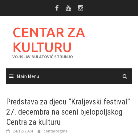
Skip
to
content
CENTAR ZA
KULTURU
VOJISLAV BULATOVIĆ STRUNJO
Main Menu
Predstava za djecu ”Kraljevski festival”
27. decembra na sceni bjelopoljskog
Centra za kulturu
24/12/2024
centarorgme