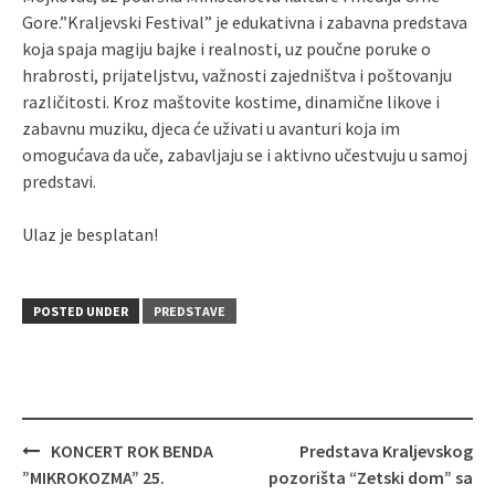
Gore.”Kraljevski Festival” je edukativna i zabavna predstava
koja spaja magiju bajke i realnosti, uz poučne poruke o
hrabrosti, prijateljstvu, važnosti zajedništva i poštovanju
različitosti. Kroz maštovite kostime, dinamične likove i
zabavnu muziku, djeca će uživati u avanturi koja im
omogućava da uče, zabavljaju se i aktivno učestvuju u samoj
predstavi.
Ulaz je besplatan!
POSTED UNDER
PREDSTAVE
Post
KONCERT ROK BENDA
Predstava Kraljevskog
navigation
”MIKROKOZMA” 25.
pozorišta “Zetski dom” sa