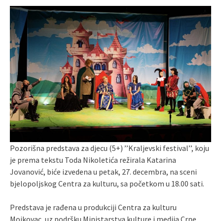
Pozorišna predstava za djecu (5+) ’’Kraljevski festival’’, koju
je prema tekstu Toda Nikoletića režirala Katarina
Jovanović, biće izvedena u petak, 27. decembra, na sceni
bjelopoljskog Centra za kulturu, sa početkom u 18.00 sati.
Predstava je rađena u produkciji Centra za kulturu
Mojkovac, uz podršku Ministarstva kulture i medija Crne