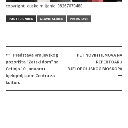
copyright_dusko.miljanic_38267670488
POSTED UNDER
GLAVNI SLIDER
PREDSTAVE
Post
Predstava Kraljevskog
PET NOVIH FILMOVA NA
navigation
pozorišta “Zetski dom” sa
REPERTOARU
Cetinja 10. januara u
BJELOPOLJSKOG BIOSKOPA
bjelopoljskom Centru za
kulturu