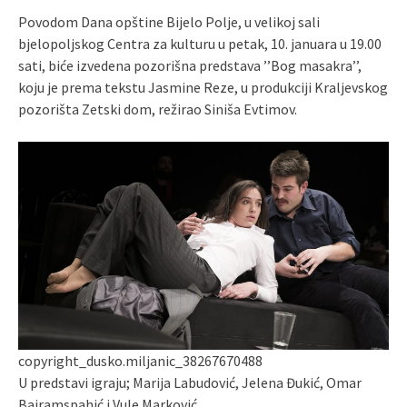
Povodom Dana opštine Bijelo Polje, u velikoj sali
bjelopoljskog Centra za kulturu u petak, 10. januara u 19.00
sati, biće izvedena pozorišna predstava ’’Bog masakra’’,
koju je prema tekstu Jasmine Reze, u produkciji Kraljevskog
pozorišta Zetski dom, režirao Siniša Evtimov.
copyright_dusko.miljanic_38267670488
U predstavi igraju; Marija Labudović, Jelena Đukić, Omar
Bajramspahić i Vule Marković.