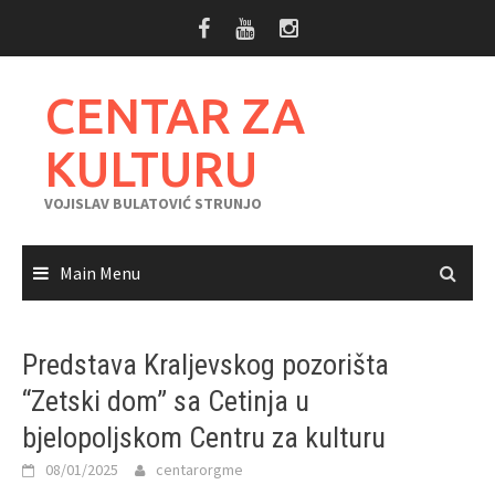
Skip
to
content
CENTAR ZA
KULTURU
VOJISLAV BULATOVIĆ STRUNJO
Main Menu
Predstava Kraljevskog pozorišta
“Zetski dom” sa Cetinja u
bjelopoljskom Centru za kulturu
08/01/2025
centarorgme