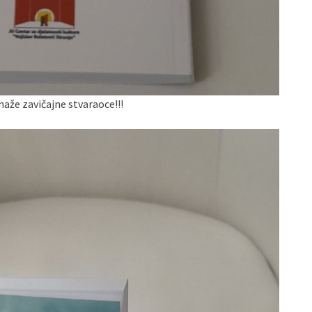
maže zavičajne stvaraoce!!!