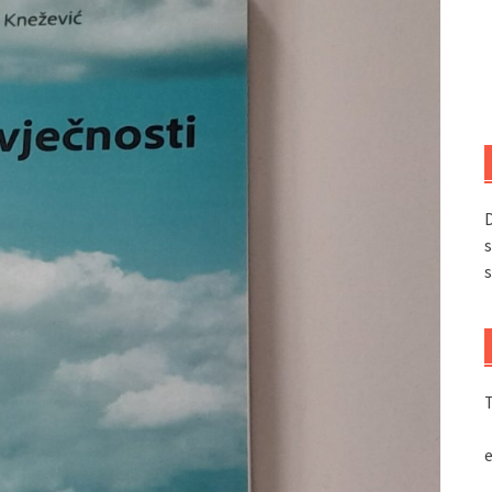
D
s
s
T