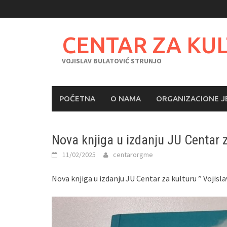
Skip
to
content
CENTAR ZA KU
VOJISLAV BULATOVIĆ STRUNJO
POČETNA
O NAMA
ORGANIZACIONE J
Nova knjiga u izdanju JU Centar za
11/02/2025
centarorgme
Nova knjiga u izdanju JU Centar za kulturu ” Vojisla