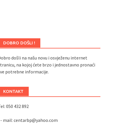
DOBRO DOŠLI !
obro došli na našu novu i osvježenu internet
tranicu, na kojoj ćete brzo i jednostavno pronaći
ve potrebne informacije.
KONTAKT
el: 050 432 892
e- mail: centarbp@yahoo.com