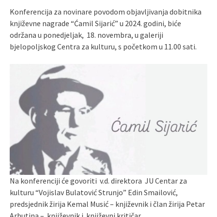
Konferencija za novinare povodom objavljivanja dobitnika
književne nagrade “Ćamil Sijarić” u 2024. godini, biće
održana u ponedjeljak, 18. novembra, u galeriji
bjelopoljskog Centra za kulturu, s početkom u 11.00 sati.
Na konferenciji će govoriti v.d. direktora JU Centar za
kulturu “Vojislav Bulatović Strunjo” Edin Smailović,
predsjednik žirija Kemal Musić – književnik i član žirija Petar
Arbutina – književnik i književni kritičar.