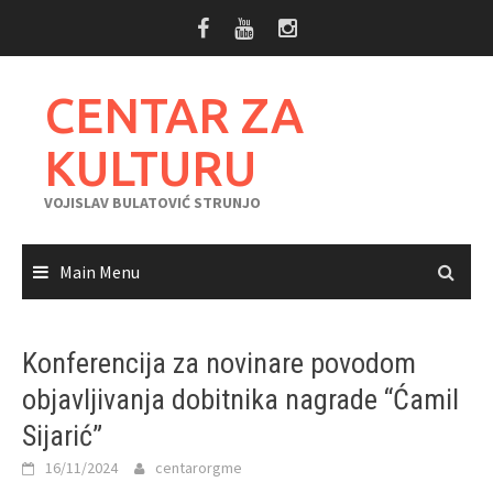
Skip
to
content
CENTAR ZA
KULTURU
VOJISLAV BULATOVIĆ STRUNJO
Main Menu
Konferencija za novinare povodom
objavljivanja dobitnika nagrade “Ćamil
Sijarić”
16/11/2024
centarorgme