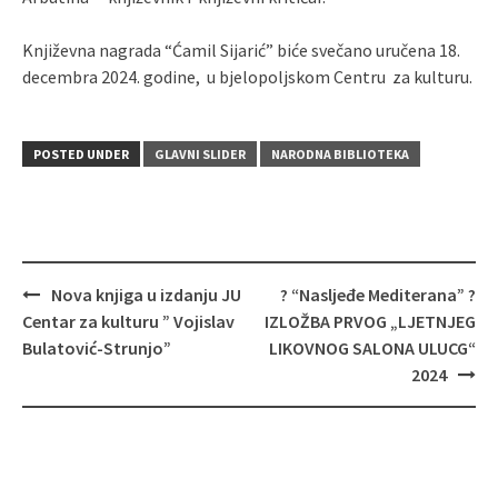
Književna nagrada “Ćamil Sijarić” biće svečano uručena 18.
decembra 2024. godine, u bjelopoljskom Centru za kulturu.
POSTED UNDER
GLAVNI SLIDER
NARODNA BIBLIOTEKA
Post
Nova knjiga u izdanju JU
? “Nasljeđe Mediterana” ?
navigation
Centar za kulturu ” Vojislav
IZLOŽBA PRVOG „LJETNJEG
Bulatović-Strunjo”
LIKOVNOG SALONA ULUCG“
2024