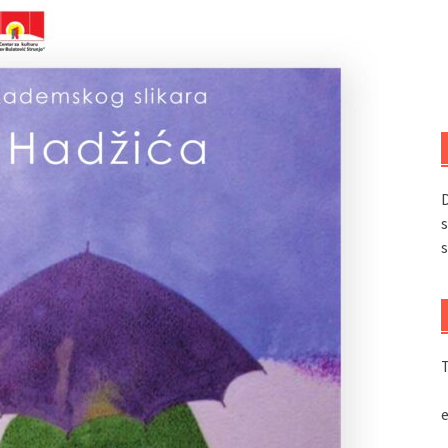
D
s
s
T