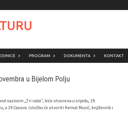
LTURU
EDINICE
PROGRAM
DOKUMENTA
KONTAKT
novembra u Bijelom Polju
 nazivom ,,Tri rada’’, biće otvorena u srijedu, 19.
, u 19 časova. Izložbu će otvoriti Kemal Musić, književnik i