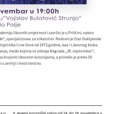
demiju likovnih umjetnosti završio je u Prištini, nakon
e“, specijalizovao za slikarstvo. Redovni je član Dukljanske
umjetnika Crne Gore od 1972.godine, kao i Likovnog kluba
znanja, među kojima se izdvaja Nagrada „30. septembar“,
a brojnim likovnim kolonijama, a priredio je preko 50
 u zemlji i inostranstvu.
a u
V Jesenji pozorišni salon od 24. do 28. novembra u