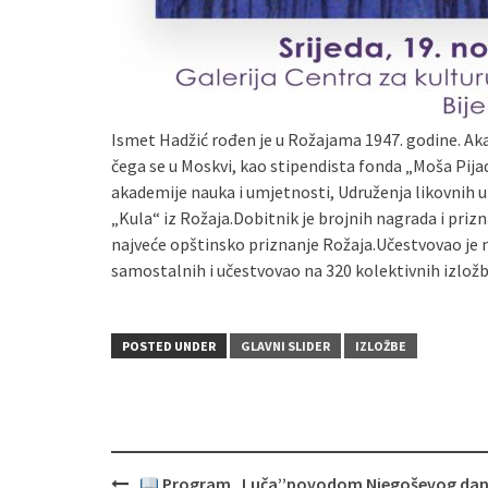
Ismet Hadžić rođen je u Rožajama 1947. godine. Aka
čega se u Moskvi, kao stipendista fonda „Moša Pijad
akademije nauka i umjetnosti, Udruženja likovnih 
„Kula“ iz Rožaja.Dobitnik je brojnih nagrada i pri
najveće opštinsko priznanje Rožaja.Učestvovao je n
samostalnih i učestvovao na 320 kolektivnih izložbi
POSTED UNDER
GLAVNI SLIDER
IZLOŽBE
Post
Program „Luča’’povodom Njegoševog dan