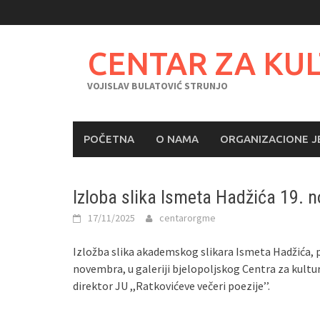
Skip
to
content
CENTAR ZA KU
VOJISLAV BULATOVIĆ STRUNJO
POČETNA
O NAMA
ORGANIZACIONE J
Izloba slika Ismeta Hadžića 19. 
17/11/2025
centarorgme
Izložba slika akademskog slikara Ismeta Hadžića, pod
novembra, u galeriji bjelopoljskog Centra za kulturu
direktor JU ,,Ratkovićeve večeri poezije’’.