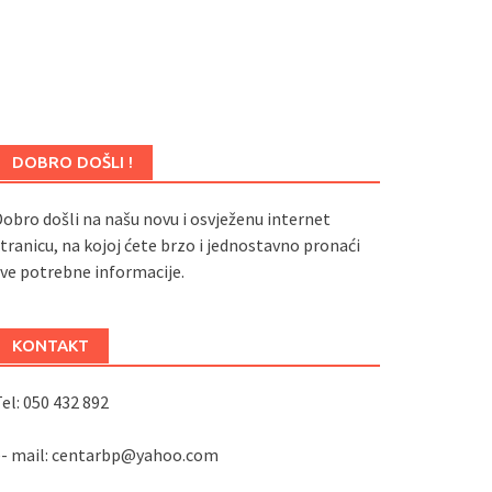
DOBRO DOŠLI !
obro došli na našu novu i osvježenu internet
tranicu, na kojoj ćete brzo i jednostavno pronaći
ve potrebne informacije.
KONTAKT
el: 050 432 892
e- mail: centarbp@yahoo.com