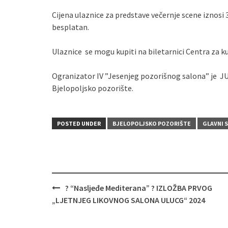
Cijena ulaznice za predstave večernje scene iznosi 
besplatan.
Ulaznice se mogu kupiti na biletarnici Centra za k
Ogranizator IV ”Jesenjeg pozorišnog salona” je JU 
Bjelopoljsko pozorište.
POSTED UNDER
BJELOPOLJSKO POZORIŠTE
GLAVNI 
Post
? “Nasljeđe Mediterana” ? IZLOŽBA PRVOG
navigation
„LJETNJEG LIKOVNOG SALONA ULUCG“ 2024