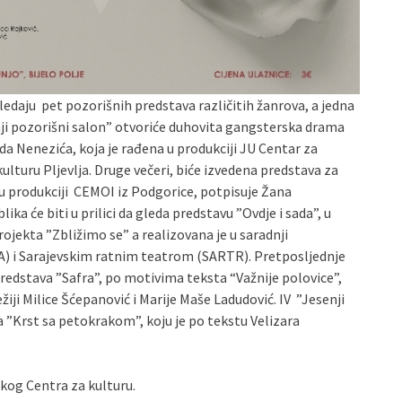
 gledaju pet pozorišnih predstava različitih žanrova, a jedna
enji pozorišni salon” otvoriće duhovita gangsterska drama
ada Nenezića, koja je rađena u produkciji JU Centar za
kulturu Pljevlja. Druge večeri, biće izvedena predstava za
, u produkciji CEMOI iz Podgorice, potpisuje Žana
ika će biti u prilici da gleda predstavu ”Ovdje i sada”, u
Projekta ”Zbližimo se” a realizovana je u saradnji
A) i Sarajevskim ratnim teatrom (SARTR). Pretposljednje
predstava ”Safra”, po motivima teksta “Važnije polovice”,
žiji Milice Šćepanović i Marije Maše Ladudović. IV ”Jesenji
a ”Krst sa petokrakom”, koju je po tekstu Velizara
skog Centra za kulturu.