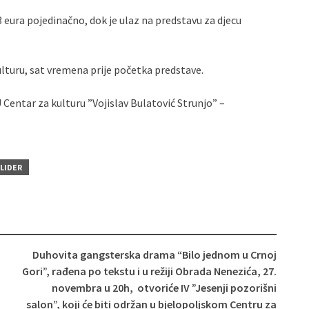
3 eura pojedinačno, dok je ulaz na predstavu za djecu
ulturu, sat vremena prije početka predstave.
Centar za kulturu ”Vojislav Bulatović Strunjo” –
SLIDER
Duhovita gangsterska drama “Bilo jednom u Crnoj
Gori”, rađena po tekstu i u režiji Obrada Nenezića, 27.
novembra u 20h, otvoriće IV ”Jesenji pozorišni
salon”, koji će biti održan u bjelopoljskom Centru za