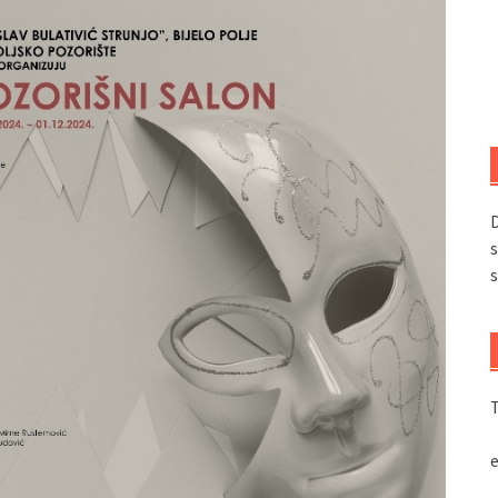
D
s
s
T