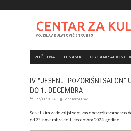
Skip
to
content
CENTAR ZA KU
VOJISLAV BULATOVIĆ STRUNJO
POČETNA
O NAMA
ORGANIZACIONE J
IV ”JESENJI POZORIŠNI SALON”
DO 1. DECEMBRA
22/11/2024
centarorgme
Sa velikim zadovoljstvom vas obavještavamo vas da 
od 27. novembra do 1. decembra 2024. godine.