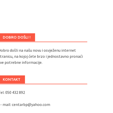
DOBRO DOŠLI !
obro došli na našu novu i osvježenu internet
tranicu, na kojoj ćete brzo i jednostavno pronaći
ve potrebne informacije.
KONTAKT
el: 050 432 892
e- mail: centarbp@yahoo.com