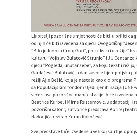
Ljubitelji pozorišne umjetnosti će biti u prilici da
od njih će biti izvedena za djecu. Ovogodišnji ”Jes
”Bilo jednom u Crnoj Gori”, po tekstu i u režiji Obr
kulturu ”Vojislav Bulatović Strunjo” i JU Centar za 
djecu ”Pogledaj unutar sebe”, za koju tekst i režiju
Gardašević Bulatović, a dan kasnije bjelopoljska publ
režiji Ajle Bešić, koja je nastala kao dio programa 
sa Populacijskim fondom Ujedinjenih nacija (UNFP
večeri ove pozorišne manifestacije, biće izvedena 
Beatrice Kurbel i Mirne Rustemović, u adaptaciji i re
pozorišni salon”, zatvoriće predstava Korifej teatr
Radonjića režirao Zoran Rakočević.
Sve predstave biće izvedene u velikoj sali bjelopolj