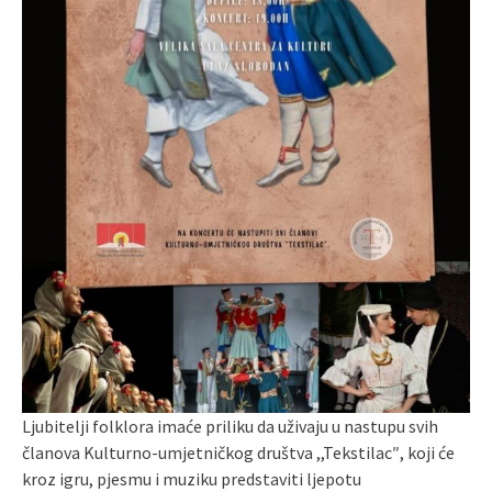
Ljubitelji folklora imaće priliku da uživaju u nastupu svih
članova Kulturno-umjetničkog društva ,,Tekstilac″, koji će
kroz igru, pjesmu i muziku predstaviti ljepotu