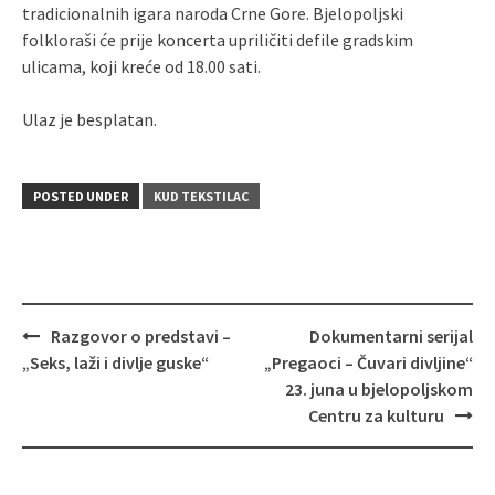
tradicionalnih igara naroda Crne Gore. Bjelopoljski
folkloraši će prije koncerta upriličiti defile gradskim
ulicama, koji kreće od 18.00 sati.
Ulaz je besplatan.
POSTED UNDER
KUD TEKSTILAC
Post
Razgovor o predstavi –
Dokumentarni serijal
navigation
„Seks, laži i divlje guske“
„Pregaoci – Čuvari divljine“
23. juna u bjelopoljskom
Centru za kulturu