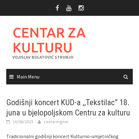
Skip
to
content
CENTAR ZA
KULTURU
VOJISLAV BULATOVIĆ STRUNJO
Main Menu
Godišnji koncert KUD-a ,,Tekstilac” 18.
juna u bjelopoljskom Centru za kulturu
16/06/2025
centarorgme
Tradicionalni godišnji koncert Kulturno-umjetničkog