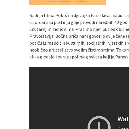
Radnja filma:Pobožna djevojka Paraskeva, napušta 
u Jordansku pustinju gdje provodi narednih 40 godin
unutarnjim demonima. Pratimo njen put od obične dj
Pravoslavlja. Bočna priča nam govori o dvije žene (
potiču iz različitih kulturnih, socijalnih i vjerskih sr
neobično prijateljstvo svojim čistim srcima. Tokom b
ali i ogledalo i odraz spoljnjeg svijeta koji je Paras