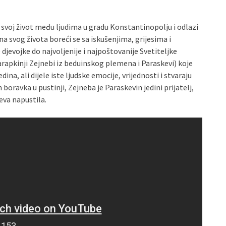
svoj život među ljudima u gradu Konstantinopolju i odlazi
a svog života boreći se sa iskušenjima, grijesima i
evojke do najvoljenije i najpoštovanije Svetiteljke
arapkinji Zejnebi iz beduinskog plemena i Paraskevi) koje
edina, ali dijele iste ljudske emocije, vrijednosti i stvaraju
oravka u pustinji, Zejneba je Paraskevin jedini prijatelj,
keva napustila.