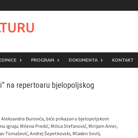
LTURU
EDINICE
PROGRAM
DOKUMENTA
KONTAKT
ji” na repertoaru bjelopoljskog
ži Aleksandra Đurovića, biće prikazan u bjelopoljskom
lmu igraju: Milena Predić, Milica Stefanović, Mirijam Amer,
slav Tomašević, Andrej Šepetkovski, Mladen Sovilj.