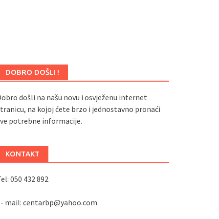
DOBRO DOŠLI !
obro došli na našu novu i osvježenu internet
tranicu, na kojoj ćete brzo i jednostavno pronaći
ve potrebne informacije.
KONTAKT
el: 050 432 892
e- mail: centarbp@yahoo.com