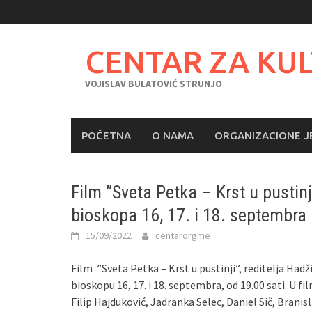
Skip
to
content
CENTAR ZA KU
VOJISLAV BULATOVIĆ STRUNJO
POČETNA
O NAMA
ORGANIZACIONE J
Film ”Sveta Petka – Krst u pustin
bioskopa 16, 17. i 18. septembra
15/09/2022
centarorgme
Film ”Sveta Petka – Krst u pustinji”, reditelja Had
bioskopu 16, 17. i 18. septembra, od 19.00 sati. U fi
Filip Hajduković, Jadranka Selec, Daniel Sič, Brani