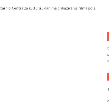
letarnici Centra za kulturu u danima prikazivanja filma pola
D
s
s
T