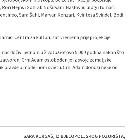
l, Rori Hejns i Sohrab Noširvani. Naslovnu ulogu tumači
entineo, Sara Šahi, Marvan Kenzari, Kvintesa Svindel, Bodi
etarnici Centra za kulturu sat vremena prijeprojekcije.
lumac doživi jednom u životu.Gotovo 5.000 godina nakon što
o zatvoren, Crni Adam oslobođen je iz svoje zemaljske
lik pravde u modernom svietu. Crni Adam donosi neke od
SARA KURGAŠ, IZ BJELOPOLJSKOG POZORIŠTA,