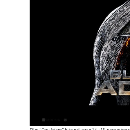
Film ”Crni Adam” biće prikazan 14. i 15. novembra u