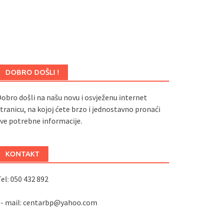
DOBRO DOŠLI !
obro došli na našu novu i osvježenu internet
tranicu, na kojoj ćete brzo i jednostavno pronaći
ve potrebne informacije.
KONTAKT
el: 050 432 892
e- mail: centarbp@yahoo.com