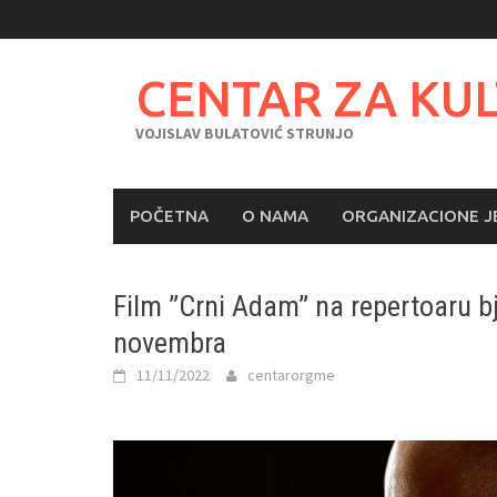
Skip
to
content
CENTAR ZA KU
VOJISLAV BULATOVIĆ STRUNJO
POČETNA
O NAMA
ORGANIZACIONE J
Film ”Crni Adam” na repertoaru bj
novembra
11/11/2022
centarorgme