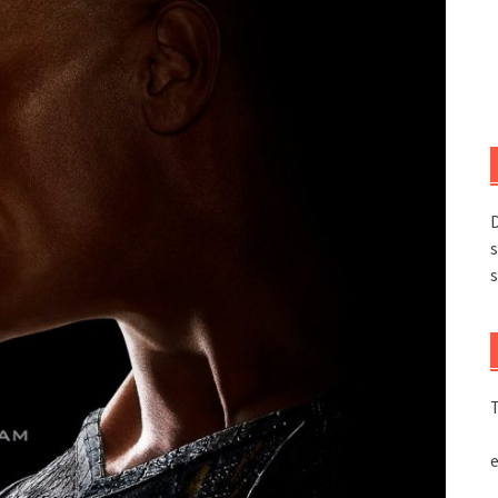
D
s
s
T