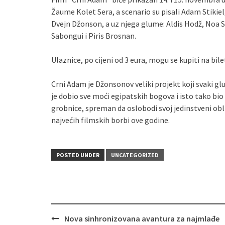
Žaume Kolet Sera, a scenario su pisali Adam Stikie
Dvejn Džonson, a uz njega glume: Aldis Hodž, Noa S
Sabongui i Piris Brosnan.
Ulaznice, po cijeni od 3 eura, mogu se kupiti na bil
Crni Adam je Džonsonov veliki projekt koji svaki g
je dobio sve moći egipatskih bogova i isto tako bi
grobnice, spreman da oslobodi svoj jedinstveni ob
najvećih filmskih borbi ove godine.
POSTED UNDER
UNCATEGORIZED
Post
Nova sinhronizovana avantura za najmlađe