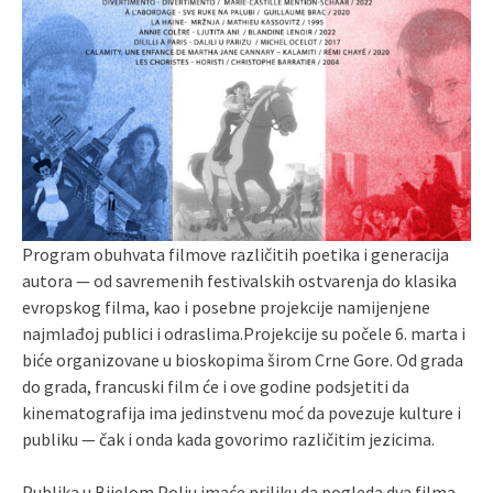
Program obuhvata filmove različitih poetika i generacija
autora — od savremenih festivalskih ostvarenja do klasika
evropskog filma, kao i posebne projekcije namijenjene
najmlađoj publici i odraslima.Projekcije su počele 6. marta i
biće organizovane u bioskopima širom Crne Gore. Od grada
do grada, francuski film će i ove godine podsjetiti da
kinematografija ima jedinstvenu moć da povezuje kulture i
publiku — čak i onda kada govorimo različitim jezicima.
Publika u Bijelom Polju imaće priliku da pogleda dva filma