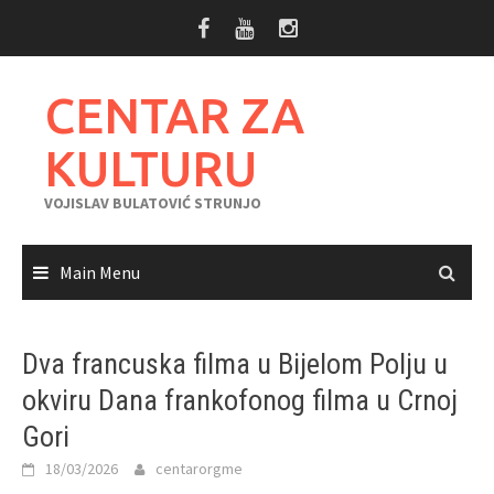
Skip
to
content
CENTAR ZA
KULTURU
VOJISLAV BULATOVIĆ STRUNJO
Main Menu
Dva francuska filma u Bijelom Polju u
okviru Dana frankofonog filma u Crnoj
Gori
18/03/2026
centarorgme