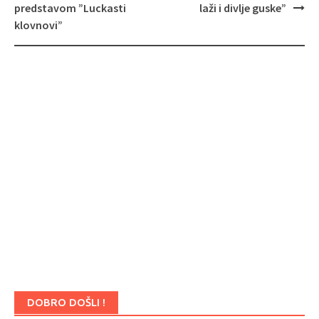
predstavom ”Luckasti
laži i divlje guske”
klovnovi”
DOBRO DOŠLI !