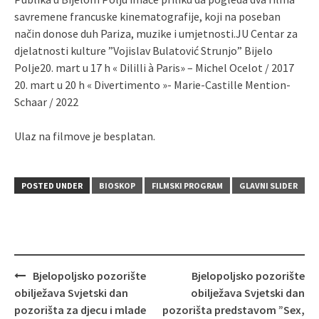
savremene francuske kinematografije, koji na poseban
način donose duh Pariza, muzike i umjetnosti.JU Centar za
djelatnosti kulture ”Vojislav Bulatović Strunjo” Bijelo
Polje20. mart u 17 h « Dililli à Paris» – Michel Ocelot / 2017
20. mart u 20 h « Divertimento »- Marie-Castille Mention-
Schaar / 2022
Ulaz na filmove je besplatan.
POSTED UNDER
BIOSKOP
FILMSKI PROGRAM
GLAVNI SLIDER
Post
Bjelopoljsko pozorište
Bjelopoljsko pozorište
navigation
obilježava Svjetski dan
obilježava Svjetski dan
pozorišta za djecu i mlade
pozorišta predstavom ”Sex,