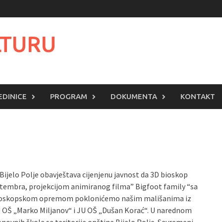
LTURU
EDINICE
PROGRAM
DOKUMENTA
KONTAKT
 Bijelo Polje obavještava cijenjenu javnost da 3D bioskop
eptembra, projekcijom animiranog filma” Bigfoot family “sa
 bioskopskom opremom poklonićemo našim mališanima iz
JU OŠ „Marko Miljanov“ i JU OŠ „Dušan Korać“. U narednom