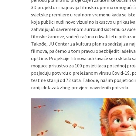
periodu planiramo projekcije i za učenike ostalih o
3D projektor i najnovija filmska oprema omogućiće 
svjetske premijere u realnom vremenu kada se iste 
koja publici nudi novo vizuelno iskustvo u prikaziva
zahvaljujući savremenom surround sistemu ozvučenj
filmske žanrove, vodeći računa o kvalitetu prikazano
Takođe, JU Centar za kulturu planira sadržaj za naj
filmova, pa ćemo u tom pravcu obezbijediti adekva
opštine. Projekcije filmova održavaće se u skladu s
moguce prisustvo za 100 posjetilaca po jednoj proje
posjeduju potvrdu o preležanom virusu Covid-19, pot
test ne stariji od 72 sata. Takođe, našim posjetioc
raniji dolazak zbog provjere navedenih potvrda.