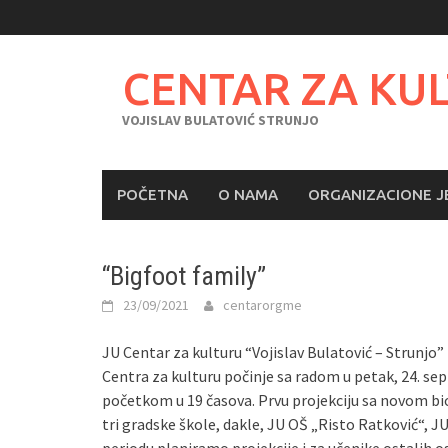
Skip
to
content
CENTAR ZA KU
VOJISLAV BULATOVIĆ STRUNJO
POČETNA
O NAMA
ORGANIZACIONE J
“Bigfoot family”
23/09/2021
centarorgme
JU Centar za kulturu “Vojislav Bulatović – Strunjo”
Centra za kulturu počinje sa radom u petak, 24. s
početkom u 19 časova. Prvu projekciju sa novom
tri gradske škole, dakle, JU OŠ „Risto Ratković“, 