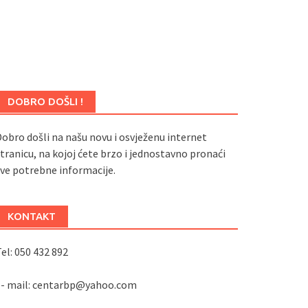
DOBRO DOŠLI !
obro došli na našu novu i osvježenu internet
tranicu, na kojoj ćete brzo i jednostavno pronaći
ve potrebne informacije.
KONTAKT
el: 050 432 892
e- mail: centarbp@yahoo.com