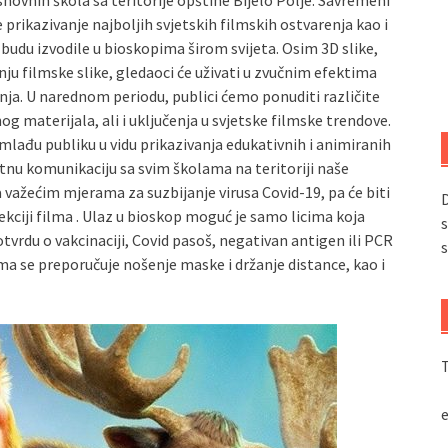
snovnih škola sa teritorije opštine Bijelo Polje. Savremeni
prikazivanje najboljih svjetskih filmskih ostvarenja kao i
budu izvodile u bioskopima širom svijeta. Osim 3D slike,
nju filmske slike, gledaoci će uživati u zvučnim efektima
a. U narednom periodu, publici ćemo ponuditi različite
g materijala, ali i uključenja u svjetske filmske trendove.
mlađu publiku u vidu prikazivanja edukativnih i animiranih
tnu komunikaciju sa svim školama na teritoriji naše
a važećim mjerama za suzbijanje virusa Covid-19, pa će biti
D
kciji filma . Ulaz u bioskop moguć je samo licima koja
s
vrdu o vakcinaciji, Covid pasoš, negativan antigen ili PCR
s
ima se preporučuje nošenje maske i držanje distance, kao i
T