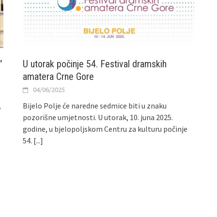
”
U utorak počinje 54. Festival dramskih
amatera Crne Gore
04/06/2025
,
Bijelo Polje će naredne sedmice biti u znaku
pozorišne umjetnosti. U utorak, 10. juna 2025.
godine, u bjelopoljskom Centru za kulturu počinje
54.
[...]