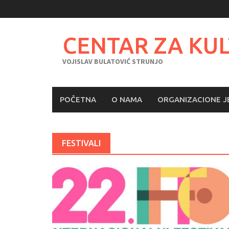
Skip
to
content
CENTAR ZA KU
VOJISLAV BULATOVIĆ STRUNJO
POČETNA
O NAMA
ORGANIZACIONE J
FESTIVALI