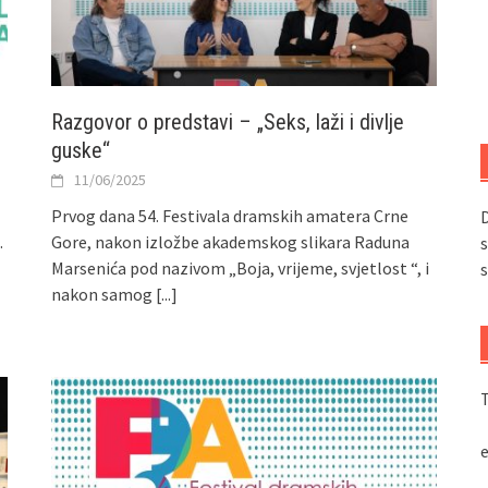
Razgovor o predstavi – „Seks, laži i divlje
guske“
11/06/2025
Prvog dana 54. Festivala dramskih amatera Crne
D
.
Gore, nakon izložbe akademskog slikara Raduna
s
Marsenića pod nazivom „Boja, vrijeme, svjetlost “, i
s
nakon samog
[...]
T