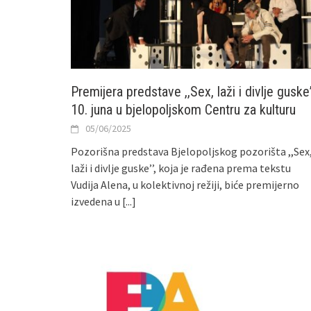
Premijera predstave ,,Sex, laži i divlje guske
10. juna u bjelopoljskom Centru za kulturu
05/06/2025
Pozorišna predstava Bjelopoljskog pozorišta ,,Sex
laži i divlje guske’’, koja je rađena prema tekstu
Vudija Alena, u kolektivnoj režiji, biće premijerno
izvedena u
[...]