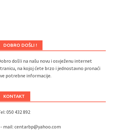
DOBRO DOŠLI !
obro došli na našu novu i osvježenu internet
tranicu, na kojoj ćete brzo i jednostavno pronaći
ve potrebne informacije.
KONTAKT
el: 050 432 892
e- mail: centarbp@yahoo.com